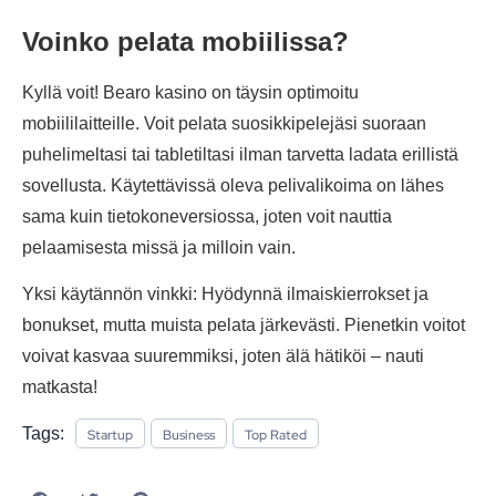
Voinko pelata mobiilissa?
Kyllä voit! Bearo kasino on täysin optimoitu
mobiililaitteille. Voit pelata suosikkipelejäsi suoraan
puhelimeltasi tai tabletiltasi ilman tarvetta ladata erillistä
sovellusta. Käytettävissä oleva pelivalikoima on lähes
sama kuin tietokoneversiossa, joten voit nauttia
pelaamisesta missä ja milloin vain.
Yksi käytännön vinkki: Hyödynnä ilmaiskierrokset ja
bonukset, mutta muista pelata järkevästi. Pienetkin voitot
voivat kasvaa suuremmiksi, joten älä hätiköi – nauti
matkasta!
Tags:
Startup
Business
Top Rated