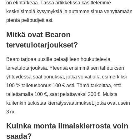
on elintärkeää. Tässä artikkelissa käsittelemme
keskeisimpiä kysymyksiä ja autamme sinua venyttämään
pientä pelibudjettiasi.
Mitkä ovat Bearon
tervetulotarjoukset?
Bearo tarjoaa uusille pelaajilleen houkuttelevia
tervetulotarjouksia. Yleensä ensimmäisen talletuksen
yhteydessä saat bonuksia, jotka voivat olla esimerkiksi
100 % talletusbonus 100 € asti. Tämä tarkoittaa, että
tallettamalla 100 €, saat pelattavaksi 200 €. Muista
kuitenkin tarkistaa kierrätysvaatimukset, jotka ovat usein
37x.
Kuinka monta ilmaiskierrosta voin
saada?