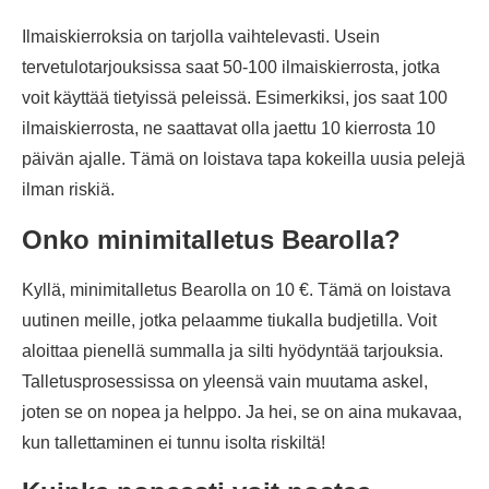
Ilmaiskierroksia on tarjolla vaihtelevasti. Usein
tervetulotarjouksissa saat 50-100 ilmaiskierrosta, jotka
voit käyttää tietyissä peleissä. Esimerkiksi, jos saat 100
ilmaiskierrosta, ne saattavat olla jaettu 10 kierrosta 10
päivän ajalle. Tämä on loistava tapa kokeilla uusia pelejä
ilman riskiä.
Onko minimitalletus Bearolla?
Kyllä, minimitalletus Bearolla on 10 €. Tämä on loistava
uutinen meille, jotka pelaamme tiukalla budjetilla. Voit
aloittaa pienellä summalla ja silti hyödyntää tarjouksia.
Talletusprosessissa on yleensä vain muutama askel,
joten se on nopea ja helppo. Ja hei, se on aina mukavaa,
kun tallettaminen ei tunnu isolta riskiltä!