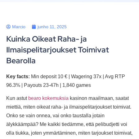
Marcio
junho 11, 2025
Kuinka Oikeat Raha- ja
Ilmaispelitarjoukset Toimivat
Bearolla
Key facts:
Min deposit 10 € | Wagering 37x | Avg RTP
96.3% | Payouts 23-47h | 1,840 games
Kun astut
bearo kokemuksia
kasinon maailmaan, saatat
miettiä, miten oikeat raha- ja ilmaispelitarjoukset toimivat.
Onko se vain onnea, vai onko taustalla jotain
älykkäämpää? Me kaikki tiedämme, että pelibudjetti voi
olla tiukka, joten ymmärtäminen, miten tarjoukset toimivat,