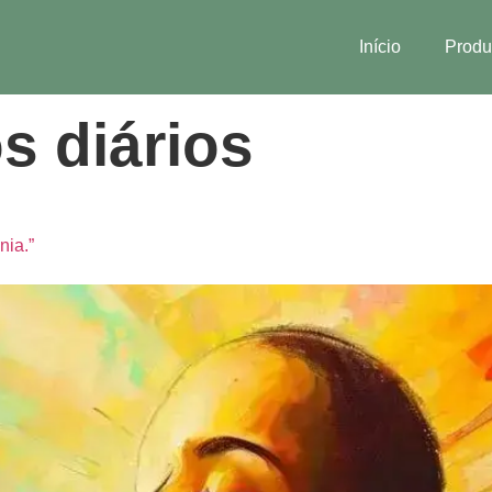
Início
Produ
s diários
nia.”