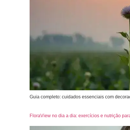
Guia completo: cuidados essenciais com decoraç
FloraView no dia a dia: exercícios e nutrição par