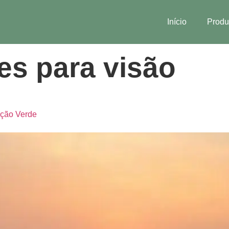
Início
Produ
es para visão
ação Verde