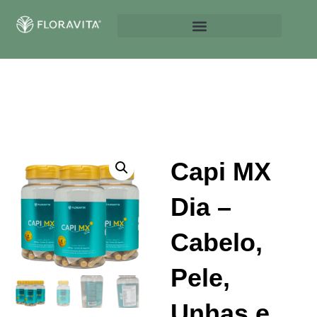
Capi MX
Dia –
Cabelo,
Pele,
Unhas e