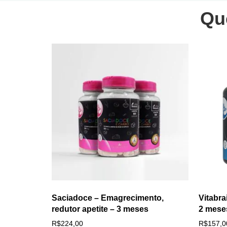
Qu
Saciadoce – Emagrecimento,
Vitabra
redutor apetite – 3 meses
2 mese
R$
224,00
R$
157,0