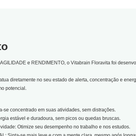
to
GILIDADE e RENDIMENTO, o Vitabrain Floravita foi desenvol
tua diretamente no seu estado de alerta, concentração e energ
o potencial.
a-se concentrado em suas atividades, sem distrações.
gia estável e duradoura, sem picos ou quedas bruscas.
vidade: Otimize seu desempenho no trabalho e nos estudos.
nta-se mais leve e com a mente clara, mesmo após longas 