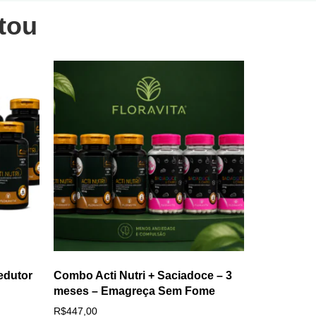
tou
edutor
Combo Acti Nutri + Saciadoce – 3
meses – Emagreça Sem Fome
R$
447,00